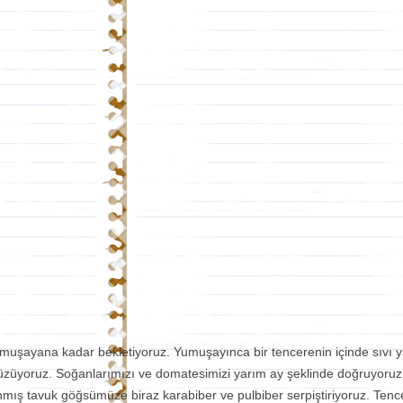
yumuşayana kadar bekletiyoruz. Yumuşayınca bir tencerenin içinde sıvı ya
üyoruz. Soğanlarımızı ve domatesimizi yarım ay şeklinde doğruyoruz. B
mış tavuk göğsümüze biraz karabiber ve pulbiber serpiştiriyoruz. Ten