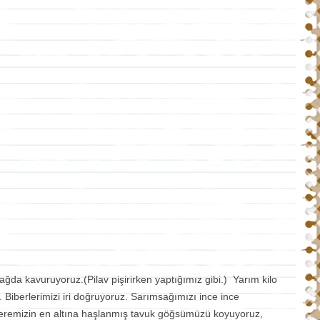
ğda kavuruyoruz.(Pilav pişirirken yaptığımız gibi.) Yarım kilo
iberlerimizi iri doğruyoruz. Sarımsağımızı ince ince
ceremizin en altına haşlanmış tavuk göğsümüzü koyuyoruz,