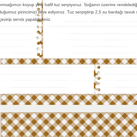
sağımızı koyup yine hafif tuz serpiyoruz. Soğanın üzerine rendelediğimiz
uğumuz pirincimizi ilave ediyoruz. Tuz serpiştirip 2,5 su bardağı tavuk 
evirip servis yapabilirsiniz.