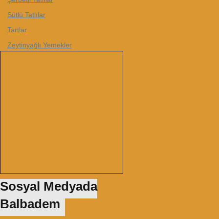
Sütlü Tatlılar
Tartlar
Zeytinyağlı Yemekler
Sosyal Medyada
Balbadem