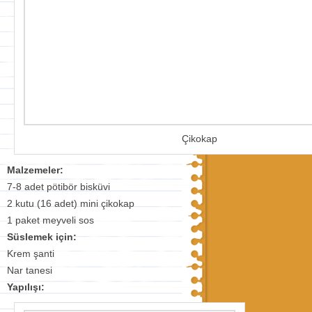
Çikokap
Malzemeler:
7-8 adet pötibör bisküvi
2 kutu (16 adet) mini çikokap
1 paket meyveli sos
Süslemek için:
Krem şanti
Nar tanesi
Yapılışı: