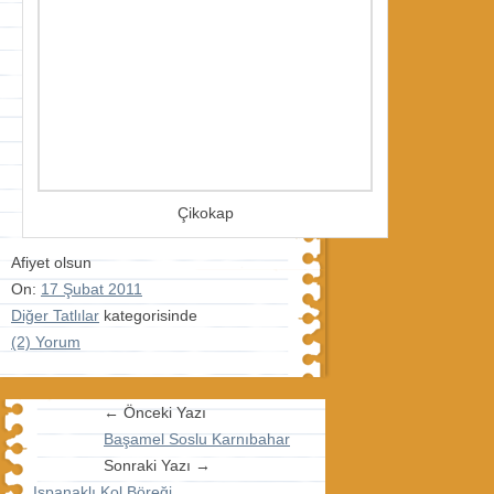
Çikokap
Afiyet olsun
On:
17 Şubat 2011
Diğer Tatlılar
kategorisinde
(2) Yorum
← Önceki Yazı
Başamel Soslu Karnıbahar
Sonraki Yazı →
Ispanaklı Kol Böreği