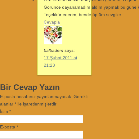
Görünce dayanamadım aldım yapmak bu güne k
Teşekkür ederim, bende öptüm sevgiler.
Cevapla
balbadem
says:
17 Şubat 2011 at
21:23
Bir Cevap Yazın
E-posta hesabınız yayınlanmayacak. Gerekli
alanlar
*
ile işaretlenmişlerdir
İsim
*
E-posta
*