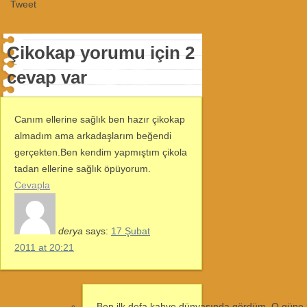
Tweet
Çikokap yorumu için 2
cevap var
Canım ellerine sağlık ben hazır çikokap
almadım ama arkadaşlarım beğendi
gerçekten.Ben kendim yapmıştım çikola
tadan ellerine sağlık öpüyorum.
Cevapla
derya
says:
17 Şubat
2011 at 20:21
Ben ilk defa kahve dünyasında gördüm. O güne k