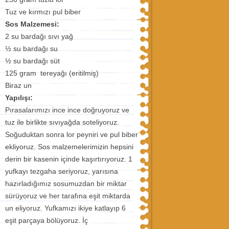
Tuz ve kırmızı pul biber
Sos Malzemesi:
2 su bardağı sıvı yağ
½ su bardağı su
½ su bardağı süt
125 gram tereyağı (eritilmiş)
Biraz un
Yapılışı:
Pırasalarımızı ince ince doğruyoruz ve
tuz ile birlikte sıvıyağda soteliyoruz.
Soğuduktan sonra lor peyniri ve pul biber
ekliyoruz. Sos malzemelerimizin hepsini
derin bir kasenin içinde kaşırtırıyoruz. 1
yufkayı tezgaha seriyoruz, yarısına
hazırladığımız sosumuzdan bir miktar
sürüyoruz ve her tarafına eşit miktarda
un eliyoruz. Yufkamızı ikiye katlayıp 6
eşit parçaya bölüyoruz. İç