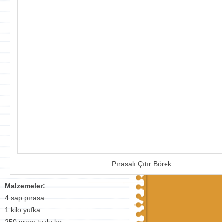
Pırasalı Çıtır Börek
Malzemeler:
4 sap pırasa
1 kilo yufka
250 gram tuzlu lor