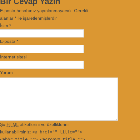
Bir Cevap Yazın
E-posta hesabınız yayınlanmayacak. Gerekli
alanlar
*
ile işaretlenmişlerdir
İsim
*
E-posta
*
İnternet sitesi
Yorum
Şu
HTML
etiketlerini ve özelliklerini
kullanabilirsiniz:
<a href="" title="">
<abbr title=""> <acronym title="">