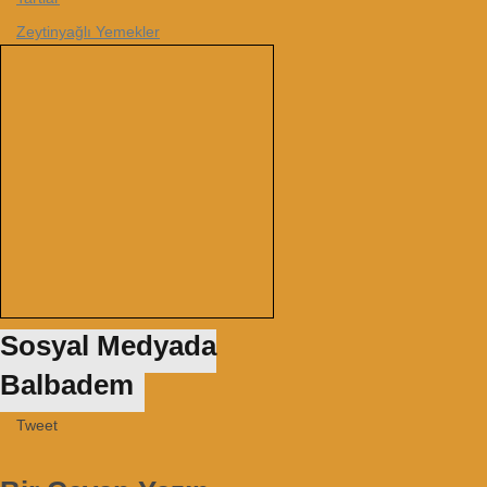
Zeytinyağlı Yemekler
Sosyal Medyada
Balbadem
Tweet