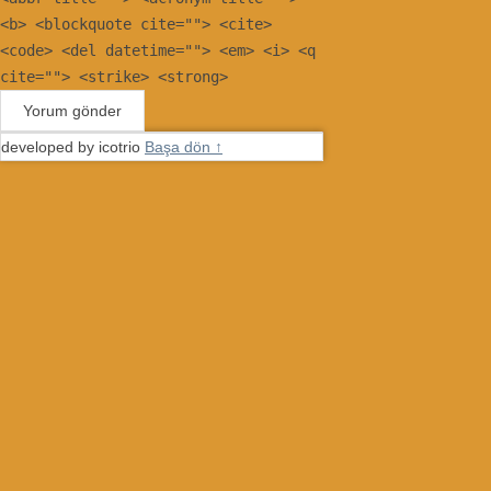
<b> <blockquote cite=""> <cite>
<code> <del datetime=""> <em> <i> <q
cite=""> <strike> <strong>
developed by icotrio
Başa dön ↑