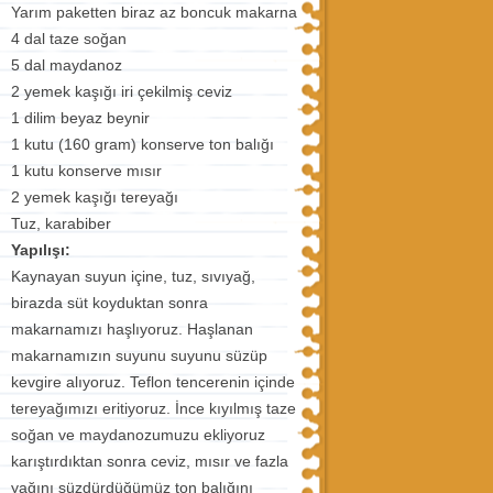
Yarım paketten biraz az boncuk makarna
4 dal taze soğan
5 dal maydanoz
2 yemek kaşığı iri çekilmiş ceviz
1 dilim beyaz beynir
1 kutu (160 gram) konserve ton balığı
1 kutu konserve mısır
2 yemek kaşığı tereyağı
Tuz, karabiber
Yapılışı:
Kaynayan suyun içine, tuz, sıvıyağ,
birazda süt koyduktan sonra
makarnamızı haşlıyoruz. Haşlanan
makarnamızın suyunu suyunu süzüp
kevgire alıyoruz. Teflon tencerenin içinde
tereyağımızı eritiyoruz. İnce kıyılmış taze
soğan ve maydanozumuzu ekliyoruz
karıştırdıktan sonra ceviz, mısır ve fazla
yağını süzdürdüğümüz ton balığını