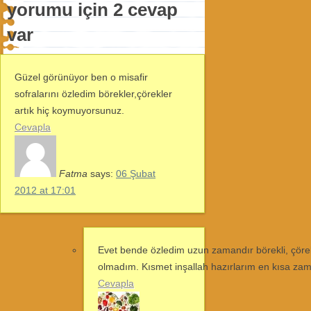
yorumu için 2 cevap
var
Güzel görünüyor ben o misafir
sofralarını özledim börekler,çörekler
artık hiç koymuyorsunuz.
Cevapla
Fatma
says:
06 Şubat
2012 at 17:01
Evet bende özledim uzun zamandır börekli, çöre
olmadım. Kısmet inşallah hazırlarım en kısa z
Cevapla