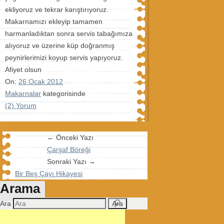
ekliyoruz ve tekrar karıştırıyoruz.
Makarnamızı ekleyip tamamen
harmanladıktan sonra servis tabağımıza
alıyoruz ve üzerine küp doğranmış
peynirlerimizi koyup servis yapıyoruz.
Afiyet olsun
On:
26 Ocak 2012
Makarnalar
kategorisinde
(2) Yorum
← Önceki Yazı
Çarşaf Böreği
Sonraki Yazı →
Bir Beş Çayı Hikayesi
Arama
Ara