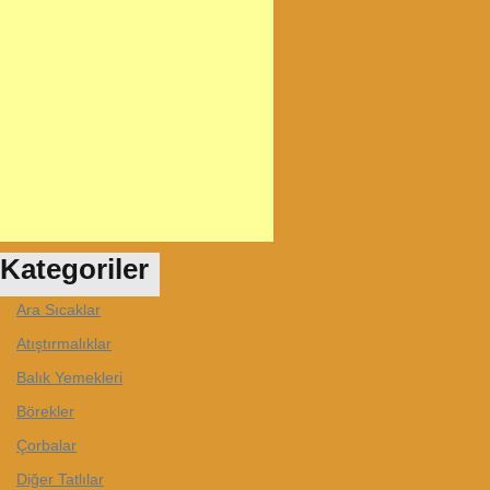
Kategoriler
Ara Sıcaklar
Atıştırmalıklar
Balık Yemekleri
Börekler
Çorbalar
Diğer Tatlılar