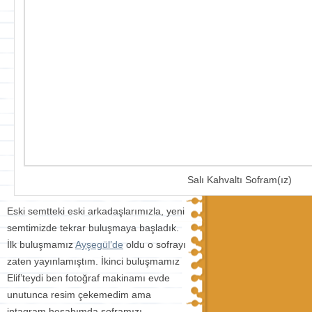
Salı Kahvaltı Sofram(ız)
Eski semtteki eski arkadaşlarımızla, yeni
semtimizde tekrar buluşmaya başladık.
İlk buluşmamız
Ayşegül’de
oldu o sofrayı
zaten yayınlamıştım. İkinci buluşmamız
Elif’teydi ben fotoğraf makinamı evde
unutunca resim çekemedim ama
intagram hesabımda soframızı