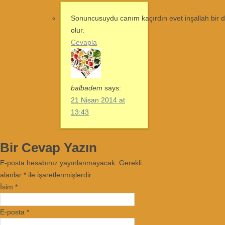
Sonuncusuydu canım kaçırdın evet inşallah bir 
olur.
Cevapla
balbadem
says:
21 Nisan 2014 at
13:43
Bir Cevap Yazın
E-posta hesabınız yayınlanmayacak. Gerekli
alanlar
*
ile işaretlenmişlerdir
İsim
*
E-posta
*