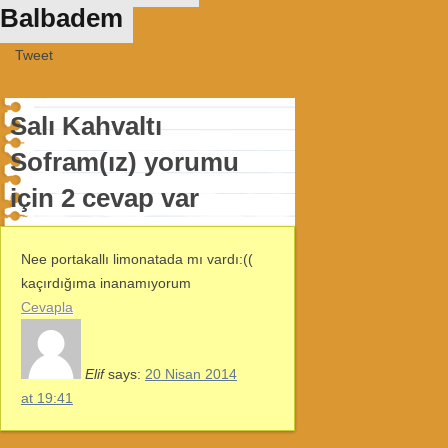
Balbadem
Tweet
Salı Kahvaltı
Sofram(ız) yorumu
için 2 cevap var
Nee portakallı limonatada mı vardı:((
kaçırdığıma inanamıyorum
Cevapla
Elif
says:
20 Nisan 2014
at 19:41