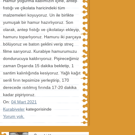
Hamur yoğurma kabımızın içine, antep
fıstığı ve çikolata haricindeki tüm
malzemeleri koyuyoruz. Un ile birlikte
yumuşak bir hamur hazırlıyoruz. Son
olarak, antep fıstığı ve çikolatayı ekleyip,
hamuru toparlıyoruz. Hamuru iki parçaya
bölüyoruz ve baton şeklini verip streç
filme sarıyoruz. Kurabiye hamurumuzu
dondurucuya kaldırıyoruz. Pişireceğimiz
zaman Dışarıda 15 dakika bekletip, 1
santim kalınlığında kesiyoruz. Yağlı kağıt
serili fırın tepsimize yerleştirip, 170
derecede ısıtılmış fırında 17-20 dakika
kadar pişiriyoruz.
On:
04 Mart 2021
Kurabiyeler
kategorisinde
Yorum yok.