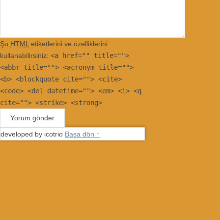
Şu
HTML
etiketlerini ve özelliklerini
kullanabilirsiniz:
<a href="" title="">
<abbr title=""> <acronym title="">
<b> <blockquote cite=""> <cite>
<code> <del datetime=""> <em> <i> <q
cite=""> <strike> <strong>
developed by icotrio
Başa dön ↑