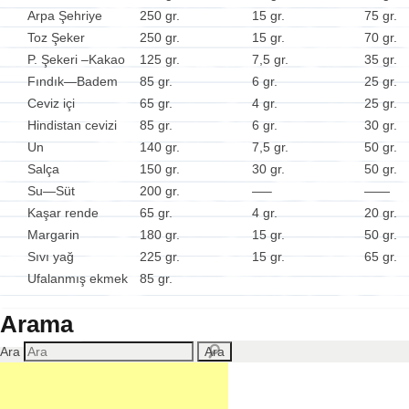
Arpa Şehriye
250 gr.
15 gr.
75 gr.
Toz Şeker
250 gr.
15 gr.
70 gr.
P. Şekeri –Kakao
125 gr.
7,5 gr.
35 gr.
Fındık—Badem
85 gr.
6 gr.
25 gr.
Ceviz içi
65 gr.
4 gr.
25 gr.
Hindistan cevizi
85 gr.
6 gr.
30 gr.
Un
140 gr.
7,5 gr.
50 gr.
Salça
150 gr.
30 gr.
50 gr.
Su—Süt
200 gr.
—–
——
Kaşar rende
65 gr.
4 gr.
20 gr.
Margarin
180 gr.
15 gr.
50 gr.
Sıvı yağ
225 gr.
15 gr.
65 gr.
Ufalanmış ekmek
85 gr.
Arama
Ara