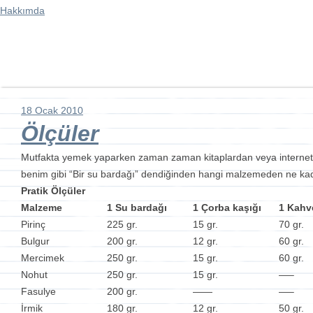
Hakkımda
18 Ocak 2010
Ölçüler
Mutfakta yemek yaparken zaman zaman kitaplardan veya internet sit
benim gibi “Bir su bardağı” dendiğinden hangi malzemeden ne kad
Pratik Ölçüler
Malzeme
1 Su bardağı
1 Çorba kaşığı
1 Kahv
Pirinç
225 gr.
15 gr.
70 gr.
Bulgur
200 gr.
12 gr.
60 gr.
Mercimek
250 gr.
15 gr.
60 gr.
Nohut
250 gr.
15 gr.
—–
Fasulye
200 gr.
——
—–
İrmik
180 gr.
12 gr.
50 gr.