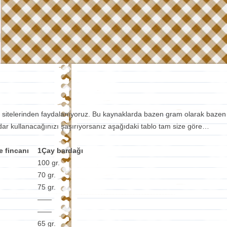
elerinden faydalanıyoruz. Bu kaynaklarda bazen gram olarak bazen de ba
ar kullanacağınızı şaşırıyorsanız aşağıdaki tablo tam size göre…
e fincanı
1Çay bardağı
100 gr.
70 gr.
75 gr.
——
——
65 gr.