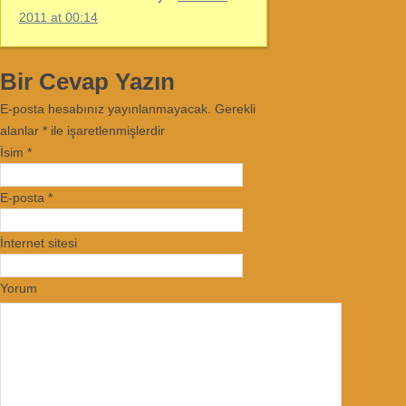
2011 at 00:14
Bir Cevap Yazın
E-posta hesabınız yayınlanmayacak. Gerekli
alanlar
*
ile işaretlenmişlerdir
İsim
*
E-posta
*
İnternet sitesi
Yorum