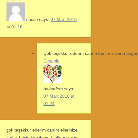
hatice
says:
07 Mart 2010
at 01:16
Çok teşekkür ederim canım benim sizlerin beğe
Cevapla
balbadem
says:
07 Mart 2010 at
01:24
çok teşekkür ederim canım ellerinize
sağlık böyle bir site ve tarifleriniz için,