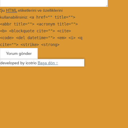
Şu
HTML
etiketlerini ve özelliklerini
kullanabilirsiniz:
<a href="" title="">
<abbr title=""> <acronym title="">
<b> <blockquote cite=""> <cite>
<code> <del datetime=""> <em> <i> <q
cite=""> <strike> <strong>
developed by icotrio
Başa dön ↑