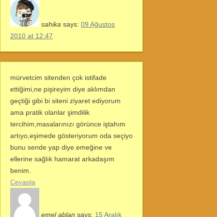
sahika
says:
09 Ağustos
2010 at 12:47
mürvetcim sitenden çok istifade
ettiğimi,ne pişireyim diye aklımdan
geçtiği gibi bi siteni ziyaret ediyorum
ama pratik olanlar şimdilik
tercihim,masalarınızı görünce iştahım
artıyo,eşimede gösteriyorum oda seçiyo
bunu sende yap diye.emeğine ve
ellerine sağlık hamarat arkadaşım
benim.
Cevapla
emel ablan
says:
15 Aralık