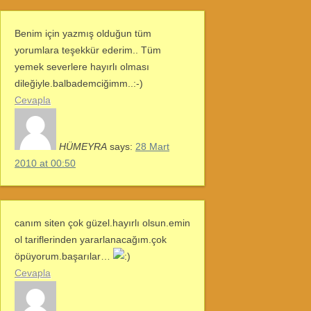
Benim için yazmış olduğun tüm
yorumlara teşekkür ederim.. Tüm
yemek severlere hayırlı olması
dileğiyle.balbademciğimm..:-)
Cevapla
HÜMEYRA
says:
28 Mart
2010 at 00:50
canım siten çok güzel.hayırlı olsun.emin
ol tariflerinden yararlanacağım.çok
öpüyorum.başarılar…
Cevapla