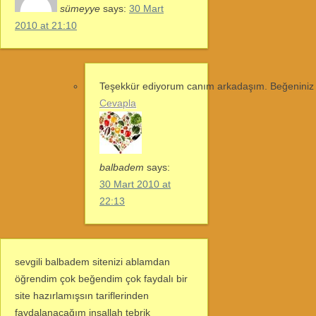
sümeyye
says:
30 Mart
2010 at 21:10
Teşekkür ediyorum canım arkadaşım. Beğeniniz
Cevapla
balbadem
says:
30 Mart 2010 at
22:13
sevgili balbadem sitenizi ablamdan
öğrendim çok beğendim çok faydalı bir
site hazırlamışsın tariflerinden
faydalanacağım inşallah tebrik