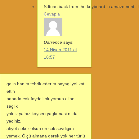
Sdtnas back from the keyboard in amazement! 
Cevapla
Darrence
says:
14 Nisan 2011 at
16:57
gelin hanim tebrik ederim bayagi yol kat
ettin
banada cok faydali oluyorsun eline
saglik
yalniz yalnız kayseri yaglamasi ni da
yediniz.
afiyet seker olsun en cok sevdigim
yemek. Ölçü almana gerek yok her türlü