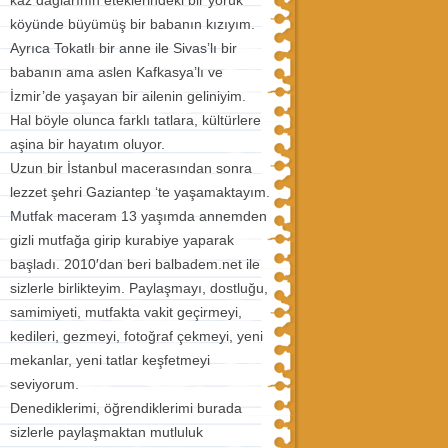
köyünde büyümüş bir babanın kızıyım.
Ayrıca Tokatlı bir anne ile Sivas’lı bir
babanın ama aslen Kafkasya’lı ve
İzmir’de yaşayan bir ailenin geliniyim.
Hal böyle olunca farklı tatlara, kültürlere
aşina bir hayatım oluyor.
Uzun bir İstanbul macerasından sonra
lezzet şehri Gaziantep ‘te yaşamaktayım.
Mutfak maceram 13 yaşımda annemden
gizli mutfağa girip kurabiye yaparak
başladı. 2010′dan beri balbadem.net ile
sizlerle birlikteyim. Paylaşmayı, dostluğu,
samimiyeti, mutfakta vakit geçirmeyi,
kedileri, gezmeyi, fotoğraf çekmeyi, yeni
mekanlar, yeni tatlar keşfetmeyi
seviyorum.
Denediklerimi, öğrendiklerimi burada
sizlerle paylaşmaktan mutluluk