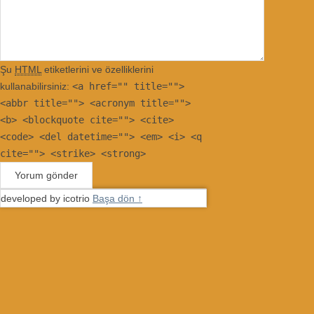
Şu
HTML
etiketlerini ve özelliklerini
kullanabilirsiniz:
<a href="" title="">
<abbr title=""> <acronym title="">
<b> <blockquote cite=""> <cite>
<code> <del datetime=""> <em> <i> <q
cite=""> <strike> <strong>
developed by icotrio
Başa dön ↑