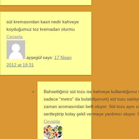
süt kremasından kasıt nedir kahveye
koyduğumuz toz kremadan olurmu
Cevapla
ayşegül
says:
17 Nisan
2012 at 19:31
Bahsettiğiniz süt tozu ise kahveye kullandığımız
sadece “metro” da bulabiliyorum) süt tozu satılıy
zaman aromasından belli oluyor. Süt tozu aynı z
sertleştirip kolay şekil vermeye yardımcı oluyor. İn
Cevapla