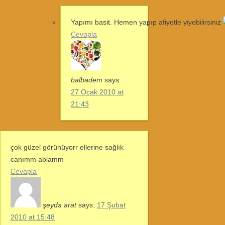
Yapımı basit. Hemen yapıp afiyetle yiyebilirsiniz
Cevapla
balbadem
says:
27 Ocak 2010 at
21:43
çok güzel görünüyorr ellerine sağlık
canımm ablamm
Cevapla
şeyda arat
says:
17 Şubat
2010 at 15:48