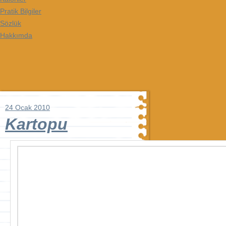
Pratik Bilgiler
Sözlük
Hakkımda
24 Ocak 2010
Kartopu