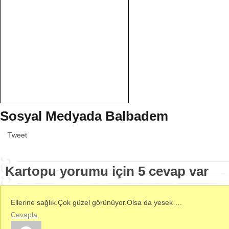
Sosyal Medyada Balbadem
Tweet
Kartopu yorumu için 5 cevap var
Ellerine sağlık.Çok güzel görünüyor.Olsa da yesek….
Cevapla