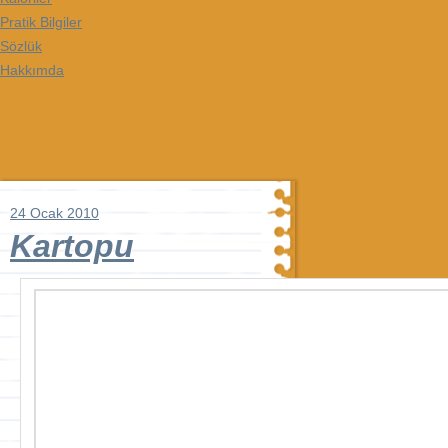
Pratik Bilgiler
Sözlük
Hakkımda
24 Ocak 2010
Kartopu