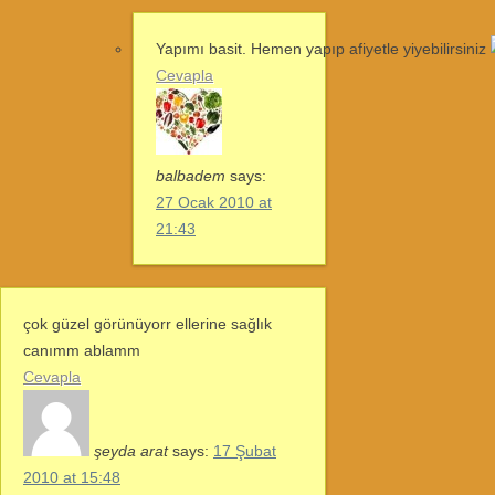
Yapımı basit. Hemen yapıp afiyetle yiyebilirsiniz
Cevapla
balbadem
says:
27 Ocak 2010 at
21:43
çok güzel görünüyorr ellerine sağlık
canımm ablamm
Cevapla
şeyda arat
says:
17 Şubat
2010 at 15:48