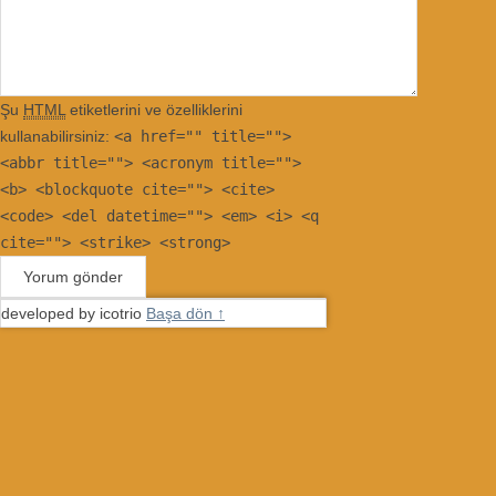
Şu
HTML
etiketlerini ve özelliklerini
kullanabilirsiniz:
<a href="" title="">
<abbr title=""> <acronym title="">
<b> <blockquote cite=""> <cite>
<code> <del datetime=""> <em> <i> <q
cite=""> <strike> <strong>
developed by icotrio
Başa dön ↑