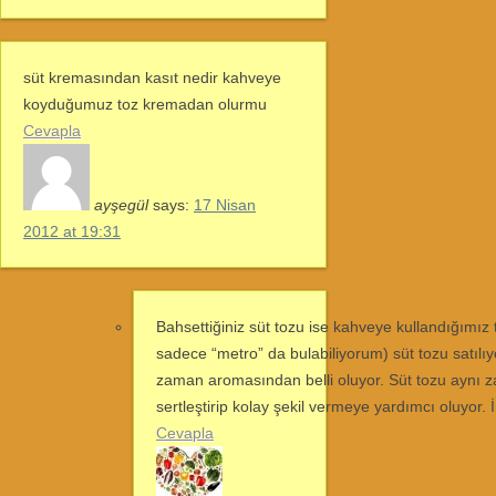
süt kremasından kasıt nedir kahveye
koyduğumuz toz kremadan olurmu
Cevapla
ayşegül
says:
17 Nisan
2012 at 19:31
Bahsettiğiniz süt tozu ise kahveye kullandığımız
sadece “metro” da bulabiliyorum) süt tozu satılıy
zaman aromasından belli oluyor. Süt tozu aynı z
sertleştirip kolay şekil vermeye yardımcı oluyor. İn
Cevapla