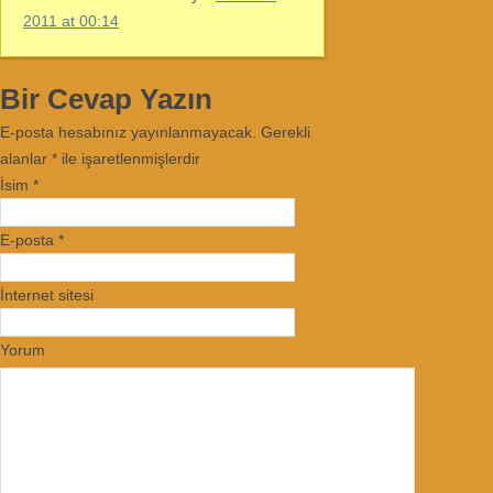
2011 at 00:14
Bir Cevap Yazın
E-posta hesabınız yayınlanmayacak. Gerekli
alanlar
*
ile işaretlenmişlerdir
İsim
*
E-posta
*
İnternet sitesi
Yorum