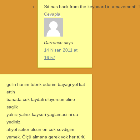
Sdtnas back from the keyboard in amazement! 
Cevapla
Darrence
says:
14 Nisan 2011 at
16:57
gelin hanim tebrik ederim bayagi yol kat
ettin
banada cok faydali oluyorsun eline
saglik
yalniz yalnız kayseri yaglamasi ni da
yediniz.
afiyet seker olsun en cok sevdigim
yemek. Ölçü almana gerek yok her türlü