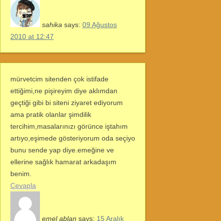
sahika
says:
09 Ağustos
2010 at 12:47
mürvetcim sitenden çok istifade
ettiğimi,ne pişireyim diye aklımdan
geçtiği gibi bi siteni ziyaret ediyorum
ama pratik olanlar şimdilik
tercihim,masalarınızı görünce iştahım
artıyo,eşimede gösteriyorum oda seçiyo
bunu sende yap diye.emeğine ve
ellerine sağlık hamarat arkadaşım
benim.
Cevapla
emel ablan
says:
15 Aralık