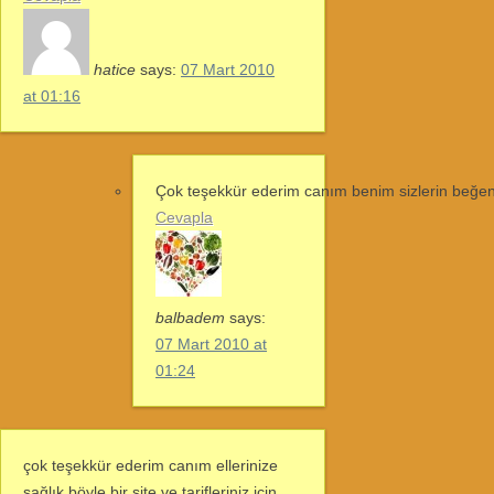
hatice
says:
07 Mart 2010
at 01:16
Çok teşekkür ederim canım benim sizlerin beğe
Cevapla
balbadem
says:
07 Mart 2010 at
01:24
çok teşekkür ederim canım ellerinize
sağlık böyle bir site ve tarifleriniz için,