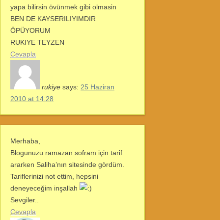
yapa bilirsin övünmek gibi olmasin
BEN DE KAYSERILIYIMDIR
ÖPÜYORUM
RUKIYE TEYZEN
Cevapla
rukiye
says:
25 Haziran
2010 at 14:28
Merhaba,
Blogunuzu ramazan sofram için tarif
ararken Saliha’nın sitesinde gördüm.
Tariflerinizi not ettim, hepsini
deneyeceğim inşallah
Sevgiler..
Cevapla