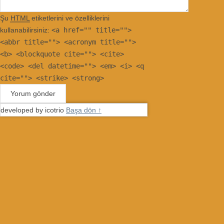
Şu
HTML
etiketlerini ve özelliklerini
kullanabilirsiniz:
<a href="" title="">
<abbr title=""> <acronym title="">
<b> <blockquote cite=""> <cite>
<code> <del datetime=""> <em> <i> <q
cite=""> <strike> <strong>
developed by icotrio
Başa dön ↑