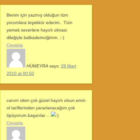
Benim için yazmış olduğun tüm
yorumlara teşekkür ederim.. Tüm
yemek severlere hayırlı olması
dileğiyle.balbademciğimm..:-)
Cevapla
HÜMEYRA
says:
28 Mart
2010 at 00:50
canım siten çok güzel.hayırlı olsun.emin
ol tariflerinden yararlanacağım.çok
öpüyorum.başarılar…
Cevapla