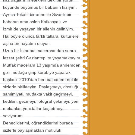
köyünde büyümüş bir babanın kızıyım.
Ayrıca Tokatlı bir anne ile Sivas’lı bir
babanın ama aslen Kafkasya’lı ve
İzmir’de yaşayan bir ailenin geliniyim.
Hal böyle olunca farklı tatlara, kültürlere
aşina bir hayatım oluyor.
Uzun bir İstanbul macerasından sonra
lezzet şehri Gaziantep ‘te yaşamaktayım.
Mutfak maceram 13 yaşımda annemden
gizli mutfağa girip kurabiye yaparak
başladı. 2010′dan beri balbadem.net ile
sizlerle birlikteyim. Paylaşmayı, dostluğu,
samimiyeti, mutfakta vakit geçirmeyi,
kedileri, gezmeyi, fotoğraf çekmeyi, yeni
mekanlar, yeni tatlar keşfetmeyi
seviyorum.
Denediklerimi, öğrendiklerimi burada
sizlerle paylaşmaktan mutluluk