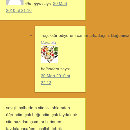
sümeyye
says:
30 Mart
2010 at 21:10
Teşekkür ediyorum canım arkadaşım. Beğeniniz
Cevapla
balbadem
says:
30 Mart 2010 at
22:13
sevgili balbadem sitenizi ablamdan
öğrendim çok beğendim çok faydalı bir
site hazırlamışsın tariflerinden
faydalanacağım inşallah tebrik