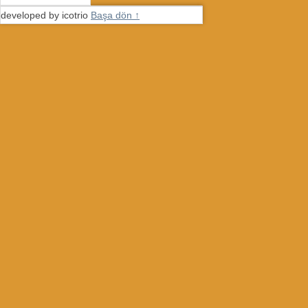
developed by icotrio
Başa dön ↑