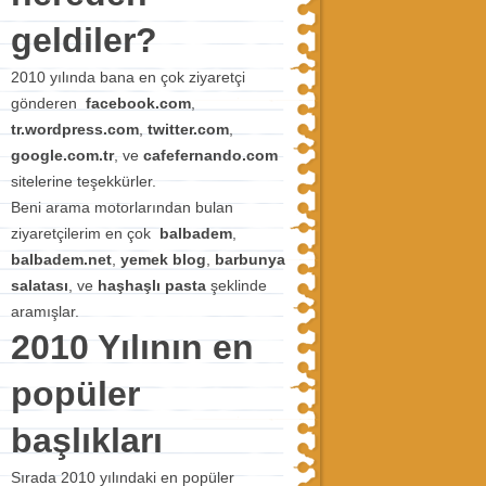
geldiler?
2010 yılında bana en çok ziyaretçi
gönderen
facebook.com
,
tr.wordpress.com
,
twitter.com
,
google.com.tr
, ve
cafefernando.com
sitelerine teşekkürler.
Beni arama motorlarından bulan
ziyaretçilerim en çok
balbadem
,
balbadem.net
,
yemek blog
,
barbunya
salatası
, ve
haşhaşlı pasta
şeklinde
aramışlar.
2010 Yılının en
popüler
başlıkları
Sırada 2010 yılındaki en popüler