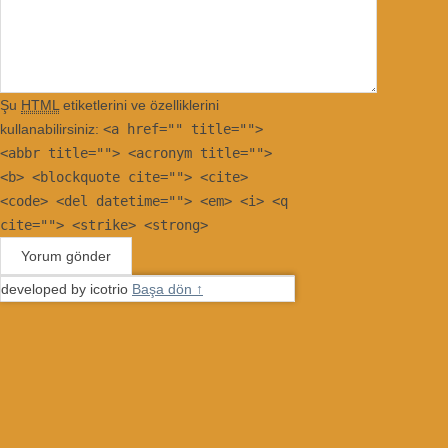
Şu
HTML
etiketlerini ve özelliklerini
kullanabilirsiniz:
<a href="" title="">
<abbr title=""> <acronym title="">
<b> <blockquote cite=""> <cite>
<code> <del datetime=""> <em> <i> <q
cite=""> <strike> <strong>
developed by icotrio
Başa dön ↑