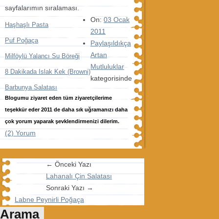
sayfalarımın sıralaması.
On:
03 Ocak
Haşhaşlı Pasta
2011
Puf Poğaça
Paylaşıldıkça
Artan
Milföylü Yalancı Su Böreği
Mutluluklar
8 Dakikada Islak Kek (Browni)
kategorisinde
Barbunya Salatası
Blogumu ziyaret eden tüm ziyaretçilerime
teşekkür eder 2011 de daha sık uğramanızı daha
çok yorum yaparak şevklendirmenizi dilerim.
(2) Yorum
← Önceki Yazı
Lahanalı Çin Salatası
Sonraki Yazı →
Labne Peynirli Poğaça
Arama